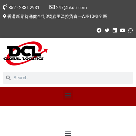
852 - 2331 2931
247@hkdcl.com
香港新界葵涌健全街3號嘉里溫控貨倉一A座10樓全層