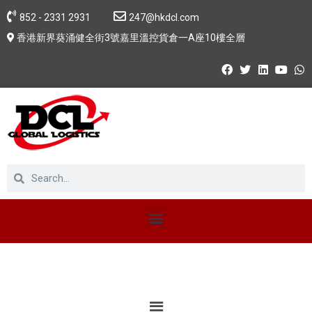
852 - 2331 2931
247@hkdcl.com
香港新界葵涌健全街3號嘉里溫控貨倉一A座10樓全層