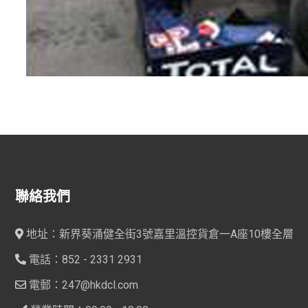
聯絡我們
地址：新界葵涌健全街3號嘉里溫控貨倉一A座10樓全層
電話：852 - 2331 2931
電郵：247@hkdcl.com