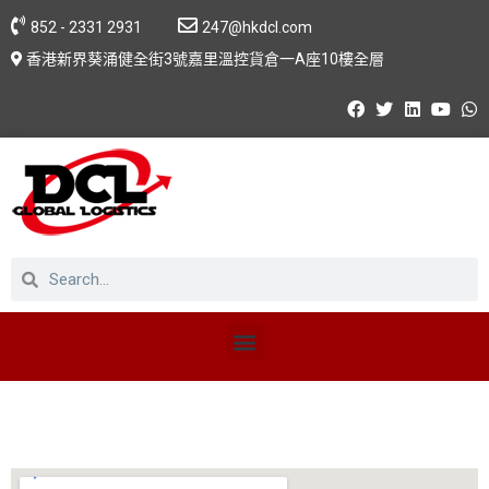
852 - 2331 2931
247@hkdcl.com
香港新界葵涌健全街3號嘉里溫控貨倉一A座10樓全層