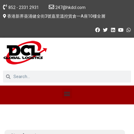
852 - 2331 2931
247@hkdcl.com
香港新界葵涌健全街3號嘉里溫控貨倉一A座10樓全層