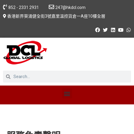
852 - 2331 2931
247@hkdcl.com
香港新界葵涌健全街3號嘉里溫控貨倉一A座10樓全層