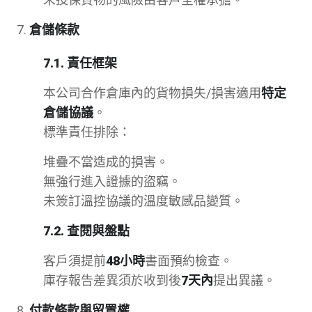
倉儲條款
7.1. 責任框架
本公司合作倉庫內的貨物損失/損害適用
特定
倉儲協議
。
標準責任排除：
堆疊不當造成的損害。
無強行進入證據的盜竊。
未簽訂溫控協議的溫度敏感品變質。
7.2. 查閱與盤點
客戶須提前
48小時
書面預約檢查。
庫存報告差異須於收到後
7天內
提出異議。
付款條款與留置權