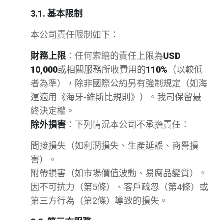
3.1. 基本限制
本公司責任限制如下：
財務上限
：任何索賠的責任上限為
US
D
10,000
或相關服務所收費用的
110%
（以較低
者為準），除非國際公約另有強制規定（如海
運適用《海牙-維斯比規則》）。我司保留最
終決定權。
除外損害
：下列情況本公司不承擔責任：
間接損失（如利潤損失、生產延誤、商譽損
害）。
附帶損害（如市場價值波動、易腐品變質）。
因不可抗力（第5條）、客戶疏忽（第4條）或
第三方行為（第2條）導致的損失。