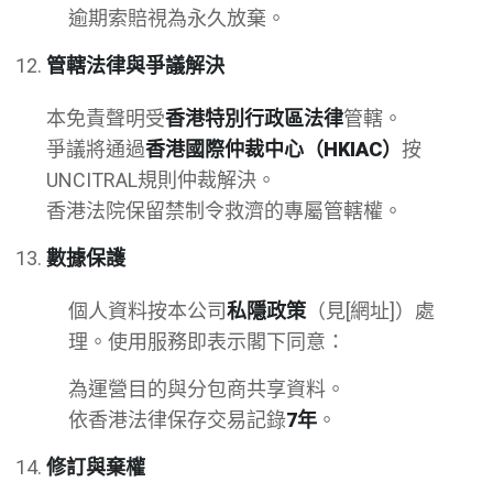
逾期索賠視為永久放棄。
管轄法律與爭議解決
本免責聲明受
香港特別行政區法律
管轄。
爭議將通過
香港國際仲裁中心（HKIAC）
按
UNCITRAL規則仲裁解決。
香港法院保留禁制令救濟的專屬管轄權。
數據保護
個人資料按本公司
私隱政策
（見[網址]）處
理。使用服務即表示閣下同意：
為運營目的與分包商共享資料。
依香港法律保存交易記錄
7年
。
修訂與棄權