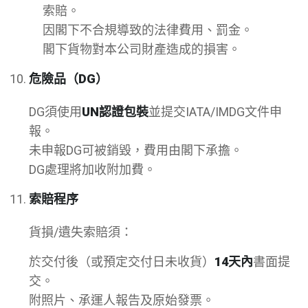
索賠。
因閣下不合規導致的法律費用、罰金。
閣下貨物對本公司財產造成的損害。
危險品（DG）
DG須使用
UN認證包裝
並提交IATA/IMDG文件申
報。
未申報DG可被銷毀，費用由閣下承擔。
DG處理將加收附加費。
索賠程序
貨損/遺失索賠須：
於交付後（或預定交付日未收貨）
14天內
書面提
交。
附照片、承運人報告及原始發票。