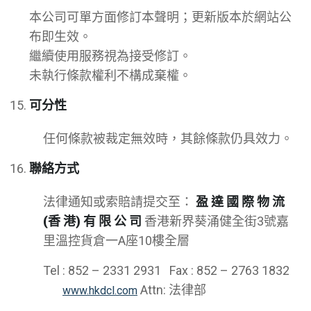
本公司可單方面修訂本聲明；更新版本於網站公
布即生效。
繼續使用服務視為接受修訂。
未執行條款權利不構成棄權。
可分性
任何條款被裁定無效時，其餘條款仍具效力。
聯絡方式
法律通知或索賠請提交至：
盈 達 國 際 物 流
(香 港) 有 限 公 司
香港新界葵涌健全街3號嘉
里溫控貨倉一A座10樓全層
Tel : 852 – 2331 2931 Fax : 852 – 2763 1832
Attn: 法律部
www.hkdcl.com