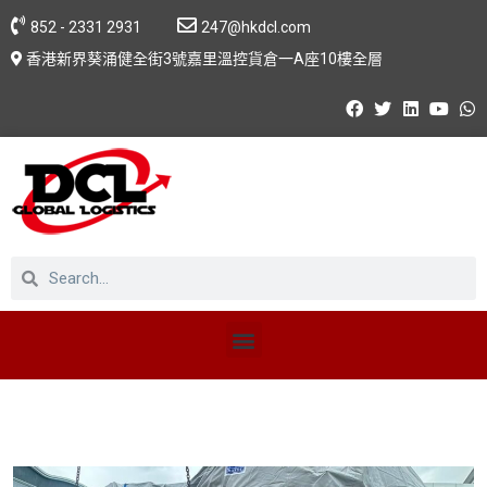
852 - 2331 2931
247@hkdcl.com
香港新界葵涌健全街3號嘉里溫控貨倉一A座10樓全層