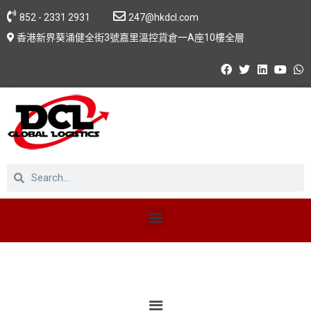
852 - 2331 2931
247@hkdcl.com
香港新界葵涌健全街3號嘉里溫控貨倉一A座10樓全層