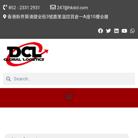
852 - 2331 2931
247@hkdcl.com
香港新界葵涌健全街3號嘉里溫控貨倉一A座10樓全層