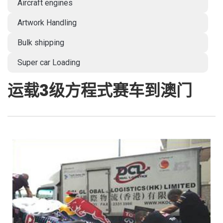
Aircraft engines
Artwork Handling
Bulk shipping
Super car Loading
运载3级方程式赛车到澳门