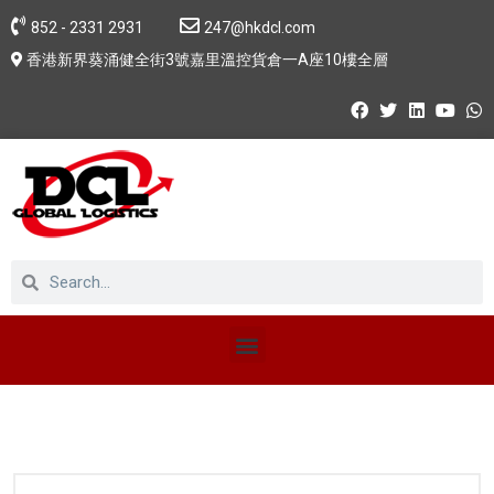
852 - 2331 2931
247@hkdcl.com
香港新界葵涌健全街3號嘉里溫控貨倉一A座10樓全層