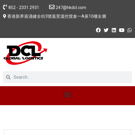
852 - 2331 2931
247@hkdcl.com
香港新界葵涌健全街3號嘉里溫控貨倉一A座10樓全層