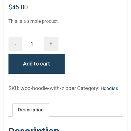
$
45.00
This is a simple product.
-
+
Add to cart
SKU:
woo-hoodie-with-zipper
Category:
Hoodies
Description