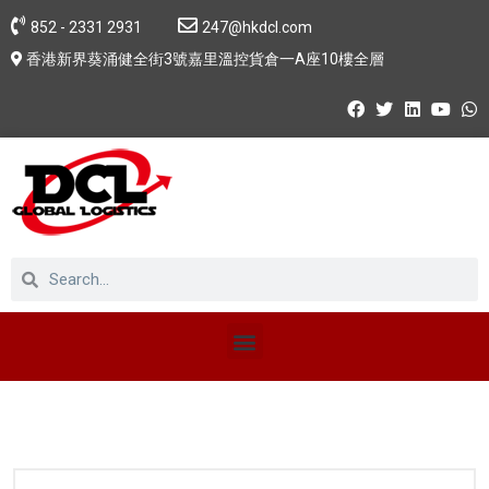
852 - 2331 2931
247@hkdcl.com
香港新界葵涌健全街3號嘉里溫控貨倉一A座10樓全層