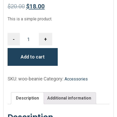
$
20.00
$
18.00
This is a simple product.
-
+
Add to cart
SKU:
woo-beanie
Category:
Accessories
Description
Additional information