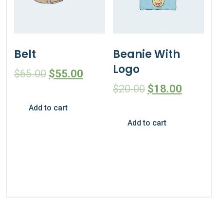
Belt
Beanie With
Logo
$
65.00
$
55.00
$
20.00
$
18.00
Add to cart
Add to cart