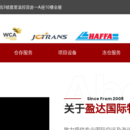
街3號嘉里溫控貨倉一A座10樓全層
仓存服务
项目设备
冻仓服务
Ab
Since From 2008
关于
盈达国际
致力提供专业国际空运及海